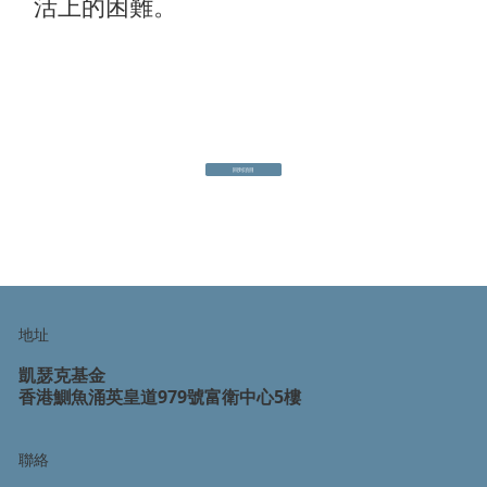
活上的困難。
回到項目
地址
凱瑟克基金
香港鰂魚涌英皇道979號富衛中心5樓
聯絡