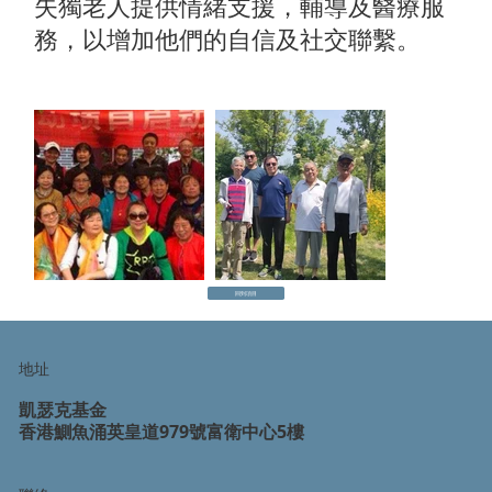
失獨老人提供情緒支援，輔導及醫療服
務，以增加他們的自信及社交聯繫。
回到項目
地址
凱瑟克基金
香港鰂魚涌英皇道979號富衛中心5樓