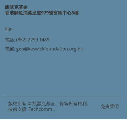
凱瑟克基金
香港鰂魚涌英皇道979號富衛中心5樓
聯絡
電話:
(852) 2299 1489
電郵:
gen@keswickfoundation.org.hk
版權所有 © 凱瑟克基金。保留所有權利。
免責聲明
技術支援:
Techcomm
。