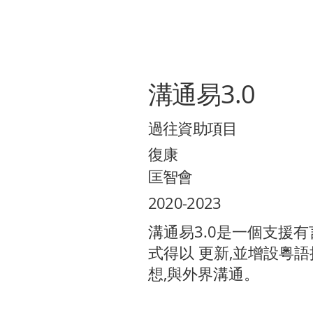
溝通易3.0
過往資助項目
復康
匡智會
2020-2023
溝通易3.0是一個支援
式得以 更新,並增設粵
想,與外界溝通。